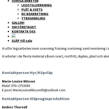
ÖVRIGA ARBETEN
LEGOTILLVERKNING
PLÅT & SVETS
NC-BEARBETNING
YTBEHANDLING
GALLERI
OM FÖRETAGET
KONTAKTA OSS
SLÄP till salu
Vi utför legoarbeten inom svarvning fräsning svetsning samt montering i
Vi arbetar i de flesta material såsom svart, rostfritt, duplex, plast och al
Kontaktperson Hyr/Köpsläp
Marie-Louise Nilsson
Mobil: 070–2753589
E-post: MarieLouiseNilsson65@outlook.com
Kontaktperson Släpvagnsproduktion
Anders Thorsell