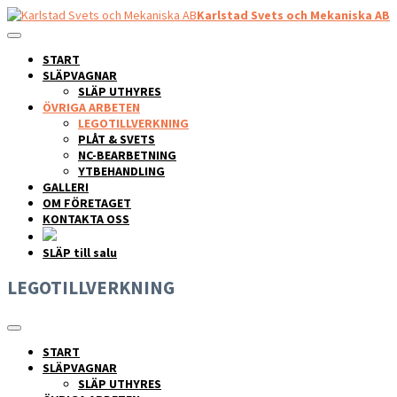
Karlstad Svets och Mekaniska AB
START
SLÄPVAGNAR
SLÄP UTHYRES
ÖVRIGA ARBETEN
LEGOTILLVERKNING
PLÅT & SVETS
NC-BEARBETNING
YTBEHANDLING
GALLERI
OM FÖRETAGET
KONTAKTA OSS
SLÄP till salu
LEGOTILLVERKNING
START
SLÄPVAGNAR
SLÄP UTHYRES