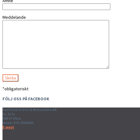
Ämne
Meddelande
*obligatoriskt
FÖLJ OSS PÅ FACEBOOK
Karlstad Svets & Mekaniska AB
Ve 217a
660 57 Väse
Mobil: 070-3586893
E-post