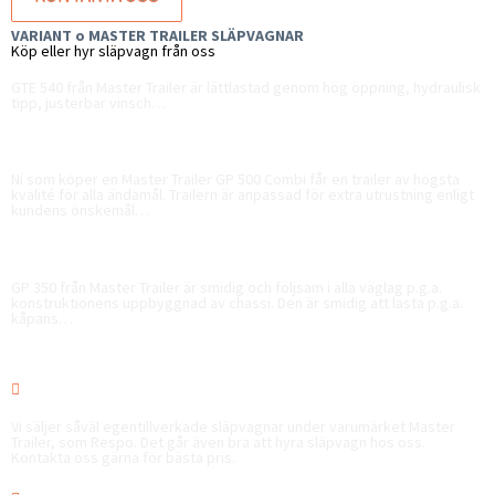
Kontakta oss
VARIANT o MASTER TRAILER SLÄPVAGNAR
Köp eller hyr släpvagn från oss
MASTER TRAILER GTE 540
GTE 540 från Master Trailer är lättlastad genom hög öppning, hydraulisk
tipp, justerbar vinsch…
MASTER TRAILER GP 500
Ni som köper en Master Trailer GP 500 Combi får en trailer av högsta
kvalité för alla ändamål. Trailern är anpassad för extra utrustning enligt
kundens önskemål…
MASTER TRAILER GP 350
GP 350 från Master Trailer är smidig och följsam i alla väglag p.g.a.
konstruktionens uppbyggnad av chassi. Den är smidig att lasta p.g.a.
kåpans…
VÅRA TJÄNSTER

KÖP/HYR SLÄPVAGNAR
Vi säljer såväl egentillverkade släpvagnar under varumärket Master
Trailer, som Respo. Det går även bra att hyra släpvagn hos oss.
Kontakta oss gärna för bästa pris.