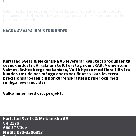

ÖVRIGA ARBETEN
Vi har modern utrustning i våra verkstäder och utför kvalificerade
mekaniska arbeten. Kontakta oss gärna idag för en kostnadsfri offert
på just ditt projekt.
NÅGRA AV VÅRA INDUSTRIKUNDER
Karlstad Svets & Mekaniska AB levererar kvalitetsprodukter till
svensk industri. Vi räknar stolt företag som LKAB, Momentum,
Valmet, Br.Hedbergs mekaniska, Voith Hydro med flera till våra
kunder. Det de och många andra vet är att vi kan leverera
precisionsarbeten till konkurrenskraftiga priser och med
rimliga leveranstider.
Välkommen med ditt projekt.
Karlstad Svets & Mekaniska AB
Ve 217a
660 57 Väse
Mobil: 070-3586893