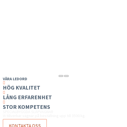
VÅRA LEDORD

HÖG KVALITET

LÅNG ERFARENHET

STOR KOMPETENS
Köp eller hyr våra SLÄPVAGNAR
SPECIALBYGGDA SLÄPVAGNAR
Vi tillverkar vagnar på beställning upp till 3500 kg.
KONTAKTA OSS