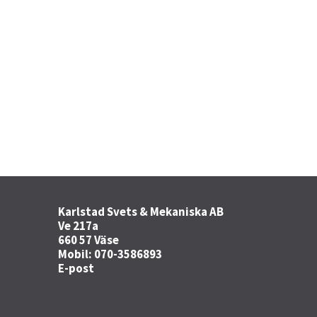
Karlstad Svets & Mekaniska AB
Ve 217a
660 57 Väse
Mobil: 070-3586893
E-post